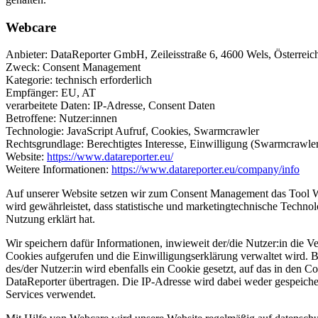
Webcare
Anbieter: DataReporter GmbH, Zeileisstraße 6, 4600 Wels, Österreic
Zweck: Consent Management
Kategorie: technisch erforderlich
Empfänger: EU, AT
verarbeitete Daten: IP-Adresse, Consent Daten
Betroffene: Nutzer:innen
Technologie: JavaScript Aufruf, Cookies, Swarmcrawler
Rechtsgrundlage: Berechtigtes Interesse, Einwilligung (Swarmcrawl
Website:
https://www.datareporter.eu/
Weitere Informationen:
https://www.datareporter.eu/company/info
Auf unserer Website setzen wir zum Consent Management das Tool We
wird gewährleistet, dass statistische und marketingtechnische Techno
Nutzung erklärt hat.
Wir speichern dafür Informationen, inwieweit der/die Nutzer:in die V
Cookies aufgerufen und die Einwilligungserklärung verwaltet wird. B
des/der Nutzer:in wird ebenfalls ein Cookie gesetzt, auf das in den C
DataReporter übertragen. Die IP-Adresse wird dabei weder gespeicher
Services verwendet.