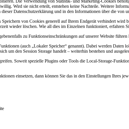
ionieren. Die Verwendung von Statistik- und Marketing-Cookies benöti
iwillig. Wird sie nicht erteilt, entstehen keine Nachteile. Weitere Info
in dieser Datenschutzerklärung und in den Informationen über die vo
as Speichern von Cookies generell auf Ihrem Endgerät verhindert wird 
zeit wieder löschen. Wie all dies im Einzelnen funktioniert, erfahren 
egebenenfalls zu Funktionseinschränkungen auf unserer Website führen
unktionen (auch „Lokaler Speicher“ genannt). Dabei werden Daten lok
s sich um den Session Storage handelt – weiterhin bestehen und ausge
reifen. Soweit spezielle Plugins oder Tools die Local-Storage-Funktio
tionen einsetzen, dann können Sie das in den Einstellungen Ihres jewe
ite