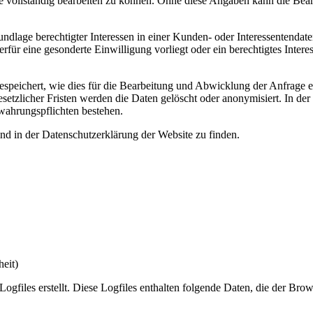
e vollständig bearbeiten zu können. Ohne diese Angaben kann die Bear
dlage berechtigter Interessen in einer Kunden- oder Interessentenda
rfür eine gesonderte Einwilligung vorliegt oder ein berechtigtes Inter
eichert, wie dies für die Bearbeitung und Abwicklung der Anfrage erf
etzlicher Fristen werden die Daten gelöscht oder anonymisiert. In der 
ewahrungspflichten bestehen.
 in der Datenschutzerklärung der Website zu finden.
heit)
files erstellt. Diese Logfiles enthalten folgende Daten, die der Brows