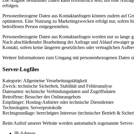
Die Angabe bestimmter Daten kann erforderlich sein, um eine Anfrag
erfolgen.
Personenbezogene Daten aus Kontaktanfragen können zudem auf Grun
optimieren. Eine Nutzung zu Marketingzwecken erfolgt nur, sofern hie
betroffenen Person entgegenstehen.
Personenbezogene Daten aus Kontaktanfragen werden nur so lange gesp
Nach abschließender Bearbeitung der Anfrage und Ablauf etwaiger ges
Kontakt, sofern keine längeren gesetzlichen oder vertraglichen Aufb
Weitere Informationen zum Umgang mit personenbezogenen Daten sind
Server-Logfiles
Kategorie: Allgemeine Verarbeitungstätigkeit
Zweck: technische Sicherheit, Stabilität und Fehleranalyse
Datenarten: technische Verbindungsdaten und Zugriffsdaten
Betroffene: Besucher des Onlineangebots
Empfänger: Hosting-Anbieter oder technische Dienstleister
Technologien: Serverprotokolle
Rechtsgrundlage: berechtigtes Interesse (technischer Betrieb & Sicher
Beim Aufruf unserer Website werden automatisch sogenannte Server-Log
IP-Adresse