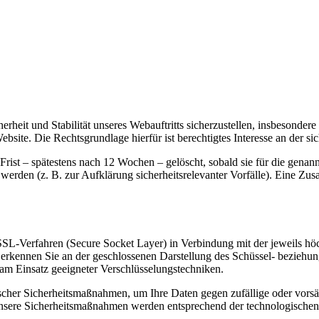
cherheit und Stabilität unseres Webauftritts sicherzustellen, insbeson
bsite. Die Rechtsgrundlage hierfür ist berechtigtes Interesse an der sic
rist – spätestens nach 12 Wochen – gelöscht, sobald sie für die genan
erden (z. B. zur Aufklärung sicherheitsrelevanter Vorfälle). Eine Zu
SSL-Verfahren (Secure Socket Layer) in Verbindung mit der jeweils höc
, erkennen Sie an der geschlossenen Darstellung des Schüssel- beziehun
e am Einsatz geeigneter Verschlüsselungstechniken.
scher Sicherheitsmaßnahmen, um Ihre Daten gegen zufällige oder vorsätz
Unsere Sicherheitsmaßnahmen werden entsprechend der technologischen